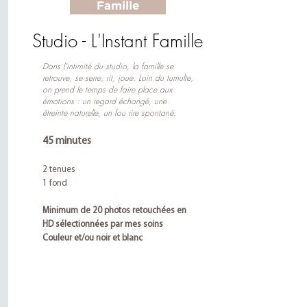
Famille
Studio - L'Instant Famille
Dans l’intimité du studio, la famille se
retrouve, se serre, rit, joue. Loin du tumulte,
on prend le temps de faire place aux
émotions : un regard échangé, une
étreinte naturelle, un fou rire spontané.
45 minutes
2 tenues
1 fond
Minimum de 20 photos retouchées en
HD sélectionnées par mes soins
Couleur et/ou noir et blanc