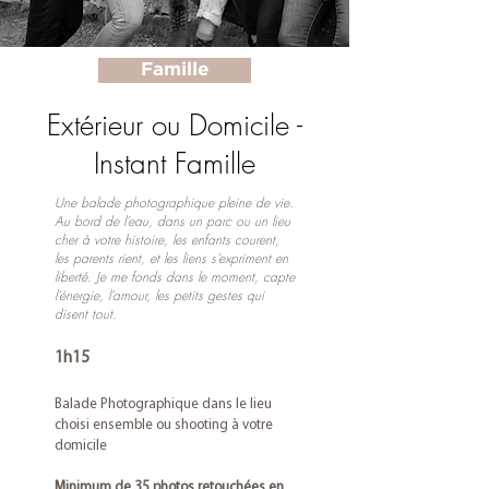
Famille
Extérieur ou Domicile -
Instant Famille
Une balade photographique pleine de vie.
Au bord de l’eau, dans un parc ou un lieu
cher à votre histoire, les enfants courent,
les parents rient, et les liens s’expriment en
liberté. Je me fonds dans le moment, capte
l’énergie, l’amour, les petits gestes qui
disent tout.
1h15
Balade Photographique dans le lieu
choisi ensemble ou shooting à votre
domicile
Minimum de 35 photos retouchées en