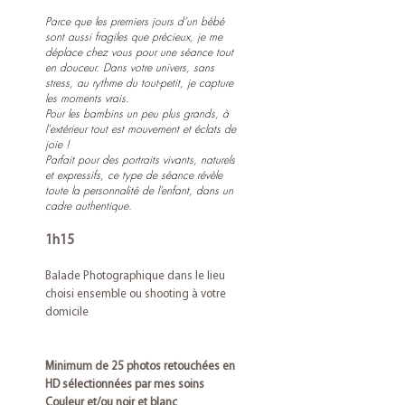
Parce que les premiers jours d’un bébé
sont aussi fragiles que précieux, je me
déplace chez vous pour une séance tout
en douceur. Dans votre univers, sans
stress, au rythme du tout-petit, je capture
les moments vrais.
Pour les bambins un peu plus grands, à
l'extérieur tout est mouvement et éclats de
joie !
Parfait pour des portraits vivants, naturels
et expressifs, ce type de séance révèle
toute la personnalité de l’enfant, dans un
cadre authentique.
1h15
Balade Photographique dans le lieu
choisi ensemble ou shooting à votre
domicile
Minimum de 25 photos retouchées en
HD sélectionnées par mes soins
Couleur et/ou noir et blanc