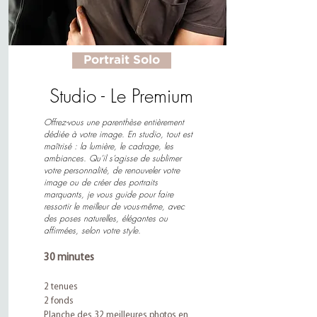
Portrait Solo
Studio - Le Premium
Offrez-vous une parenthèse entièrement
dédiée à votre image. En studio, tout est
maîtrisé : la lumière, le cadrage, les
ambiances. Qu’il s’agisse de sublimer
votre personnalité, de renouveler votre
image ou de créer des portraits
marquants, je vous guide pour faire
ressortir le meilleur de vous-même, avec
des poses naturelles, élégantes ou
affirmées, selon votre style.
30 minutes
2 tenues
2 fonds
Planche des 32 meilleures photos en