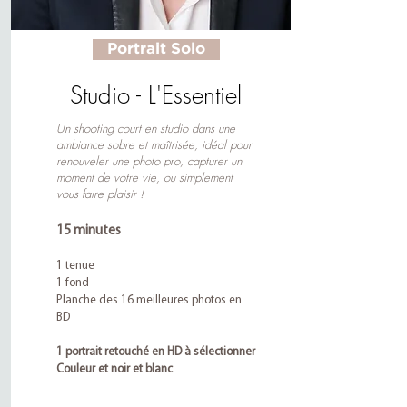
Portrait Solo
Studio - L'Essentiel
Un shooting court en studio dans une
ambiance sobre et maîtrisée, idéal pour
renouveler une photo pro, capturer un
moment de votre vie, ou simplement
vous faire plaisir !
15 minutes
1 tenue
1 fond
Planche des 16 meilleures photos en
BD
1 portrait retouché en HD à sélectionner
Couleur et noir et blanc