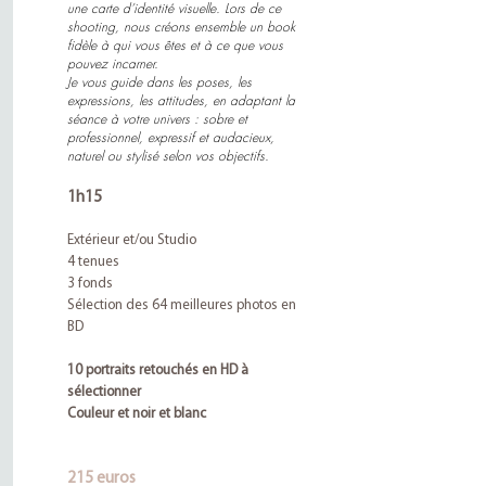
une carte d’identité visuelle. Lors de ce
shooting, nous créons ensemble un book
fidèle à qui vous êtes et à ce que vous
pouvez incarner.
Je vous guide dans les poses, les
expressions, les attitudes, en adaptant la
séance à votre univers : sobre et
professionnel, expressif et audacieux,
naturel ou stylisé selon vos objectifs.
1h15
Extérieur et/ou Studio
4 tenues
3 fonds
Sélection des 64 meilleures photos en
BD
10 portraits retouchés en HD
à
sélectionner
Couleur et noir et blanc
215 euros